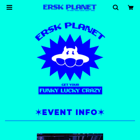
✶EVENT INFO✶