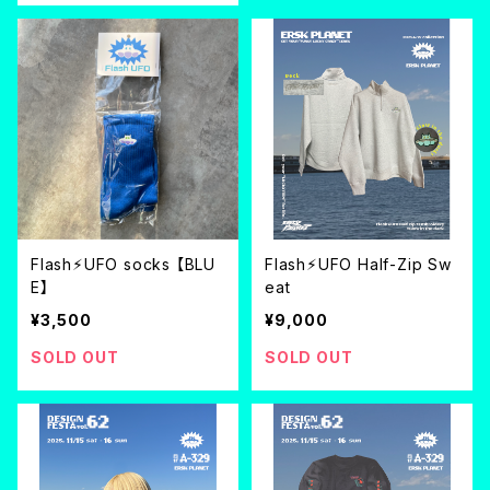
Flash⚡︎UFO socks 【BLU
Flash⚡︎UFO Half-Zip Sw
E】
eat
¥3,500
¥9,000
SOLD OUT
SOLD OUT